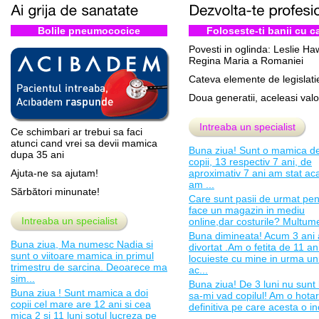
Bolile pneumococice
Foloseste-ti banii cu c
Povesti in oglinda: Leslie Ha
Regina Maria a Romaniei
Cateva elemente de legislati
Doua generatii, aceleasi valo
Intreaba un specialist
Ce schimbari ar trebui sa faci
atunci cand vrei sa devii mamica
Buna ziua! Sunt o mamica de
dupa 35 ani
copii, 13 respectiv 7 ani, de
Ajuta-ne sa ajutam!
aproximativ 7 ani am stat ac
am ...
Sărbători minunate!
Care sunt pasii de urmat pen
face un magazin in mediu
Intreaba un specialist
online,dar costurile? Multume
Buna dimineata! Acum 3 ani
Buna ziua, Ma numesc Nadia si
divortat .Am o fetita de 11 an
sunt o viitoare mamica in primul
locuieste cu mine in urma un
trimestru de sarcina. Deoarece ma
ac...
sim...
Buna ziua! De 3 luni nu sunt 
Buna ziua ! Sunt mamica a doi
sa-mi vad copilul! Am o hota
copii cel mare are 12 ani si cea
definitiva pe care acesta o inc
mica 2 si 11 luni sotul lucreza pe