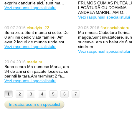
exprim gandurile aici. sunt ma...
FRUMOS CUM AS PUTEA L
Vezi raspunsul specialistului
LEGĂTURĂ CU DOAMNA
ANDREA MARIN...AM O...
Vezi raspunsul specialistului
03.07.2016
claudyia_22
30.05.2016
florinaciubotaru
Buna ziua. Sunt mama si sotie. De
Ma nmesc Ciubotaru florina
8 ani imi dedic viata familiei. Am
magda.Sunt invatatoare. sun
avut 2 locuri de munca unde sot...
suceava. am un baiat de 6 a
Vezi raspunsul specialistului
sindrom...
Vezi raspunsul specialistului
20.04.2016
maria.m
Buna seara.Ma numesc Maria, am
34 de ani si din pacate locuiesc cu
parintii la tara.Am terminat 2 fa...
Vezi raspunsul specialistului
...
1
2
3
4
5
6
7
Intreaba acum un specialist