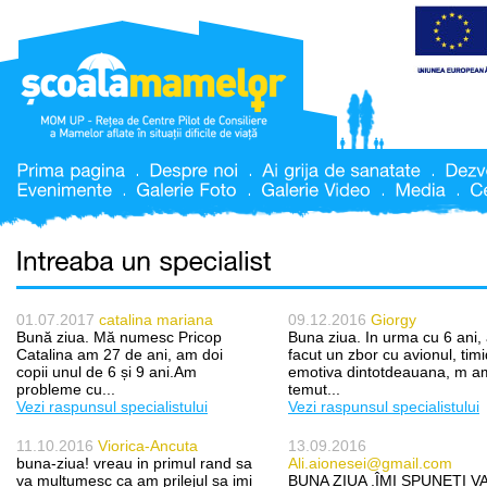
01.07.2017
catalina mariana
09.12.2016
Giorgy
Bună ziua. Mă numesc Pricop
Buna ziua. In urma cu 6 ani,
Catalina am 27 de ani, am doi
facut un zbor cu avionul, timi
copii unul de 6 și 9 ani.Am
emotiva dintotdeauana, m a
probleme cu...
temut...
Vezi raspunsul specialistului
Vezi raspunsul specialistului
11.10.2016
Viorica-Ancuta
13.09.2016
buna-ziua! vreau in primul rand sa
Ali.aionesei@gmail.com
va multumesc ca am prilejul sa imi
BUNA ZIUA .ÎMI SPUNETI V