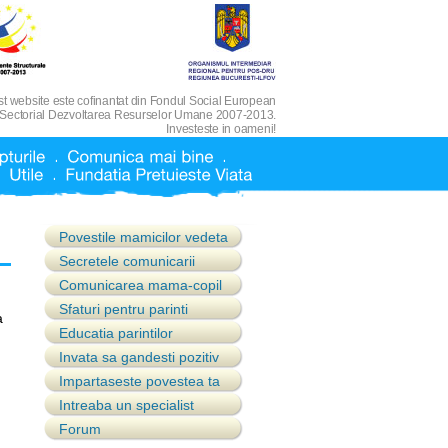
t website este cofinantat din Fondul Social European
 Sectorial Dezvoltarea Resurselor Umane 2007-2013.
Investeste in oameni!
Povestile mamicilor vedeta
Secretele comunicarii
Comunicarea mama-copil
Sfaturi pentru parinti
a
Educatia parintilor
Invata sa gandesti pozitiv
Impartaseste povestea ta
Intreaba un specialist
Forum