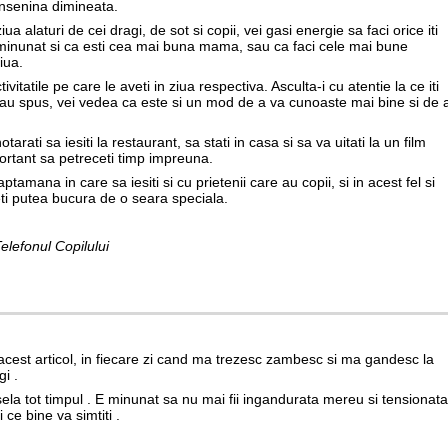
 insenina dimineata.
ua alaturi de cei dragi, de sot si copii, vei gasi energie sa faci orice iti
i minunat si ca esti cea mai buna mama, sau ca faci cele mai bune
iua.
ivitatile pe care le aveti in ziua respectiva. Asculta-i cu atentie la ce iti
i-au spus, vei vedea ca este si un mod de a va cunoaste mai bine si de 
otarati sa iesiti la restaurant, sa stati in casa si sa va uitati la un film
portant sa petreceti timp impreuna.
ptamana in care sa iesiti si cu prietenii care au copii, si in acest fel si
 veti putea bucura de o seara speciala.
elefonul Copilului
 acest articol, in fiecare zi cand ma trezesc zambesc si ma gandesc la
i .
sela tot timpul . E minunat sa nu mai fii ingandurata mereu si tensionata
 ce bine va simtiti .