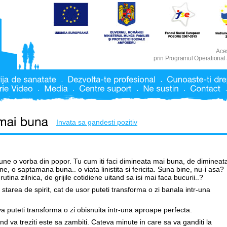
Aces
prin Programul Operational
Invata sa gandesti pozitiv
ne o vorba din popor. Tu cum iti faci dimineata mai buna, de dimineat
, o saptamana buna.. o viata linistita si fericita. Suna bine, nu-i asa?
utina zilnica, de grijile cotidiene uitand sa isi mai faca bucurii..?
 starea de spirit, cat de usor puteti transforma o zi banala intr-una
va puteti transforma o zi obisnuita intr-una aproape perfecta.
and va treziti este sa zambiti. Cateva minute in care sa va ganditi la