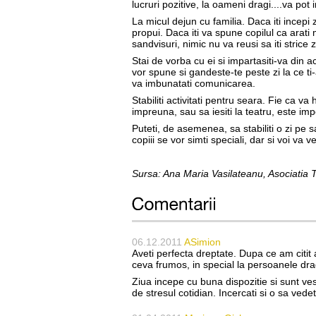
lucruri pozitive, la oameni dragi....va pot
La micul dejun cu familia. Daca iti incepi zi
propui. Daca iti va spune copilul ca arat
sandvisuri, nimic nu va reusi sa iti strice z
Stai de vorba cu ei si impartasiti-va din act
vor spune si gandeste-te peste zi la ce t
va imbunatati comunicarea.
Stabiliti activitati pentru seara. Fie ca va h
impreuna, sau sa iesiti la teatru, este im
Puteti, de asemenea, sa stabiliti o zi pe sa
copiii se vor simti speciali, dar si voi va
Sursa: Ana Maria Vasilateanu, Asociatia T
06.12.2011
ASimion
Aveti perfecta dreptate. Dupa ce am citit
ceva frumos, in special la persoanele drag
Ziua incepe cu buna dispozitie si sunt ve
de stresul cotidian. Incercati si o sa vedeti