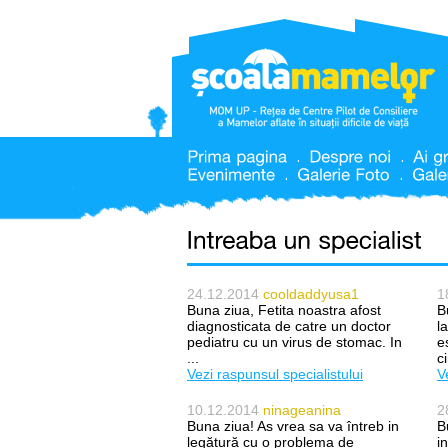
24.12.2014
cooldaddyusa1
1
Buna ziua, Fetita noastra afost
B
diagnosticata de catre un doctor
l
pediatru cu un virus de stomac. In
e
...
c
Vezi raspunsul specialistului
V
10.12.2014
ninageanina
2
Buna ziua! As vrea sa va întreb in
B
legătură cu o problema de
i