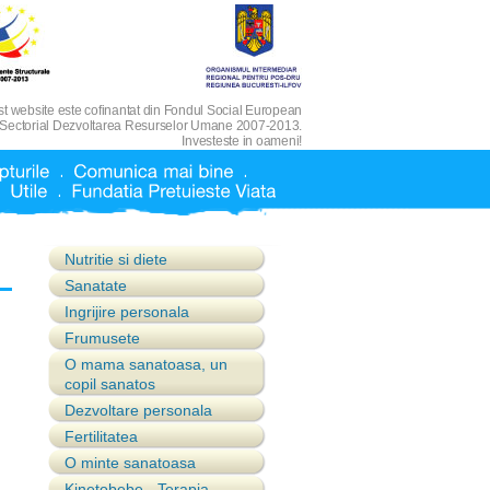
t website este cofinantat din Fondul Social European
 Sectorial Dezvoltarea Resurselor Umane 2007-2013.
Investeste in oameni!
Nutritie si diete
Sanatate
Ingrijire personala
Frumusete
O mama sanatoasa, un
copil sanatos
Dezvoltare personala
Fertilitatea
O minte sanatoasa
Kinetobebe - Terapia