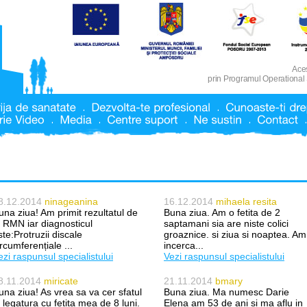
Aces
prin Programul Operational
8.12.2014
ninageanina
16.12.2014
mihaela resita
una ziua! Am primit rezultatul de
Buna ziua. Am o fetita de 2
a RMN iar diagnosticul
saptamani sia are niste colici
ste:Protruzii discale
groaznice. si ziua si noaptea. Am
ircumferențiale ...
incerca...
ezi raspunsul specialistului
Vezi raspunsul specialistului
8.11.2014
miricate
21.11.2014
bmary
una ziua! As vrea sa va cer sfatul
Buna ziua. Ma numesc Darie
n legatura cu fetita mea de 8 luni.
Elena am 53 de ani si ma aflu in