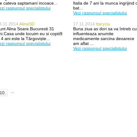
e cateva saptamani incoace...
Italia de 7 ani la munca ingrijind 
ezi raspunsul specialistului
bat...
Vezi raspunsul specialistului
9.11.2014
AlinaSD
17.11.2014
ttaryciu
unt Alina Soare.Bucuresti 31
Buna ziua as dori sa va întreb c
ni.Casa unde locuim eu si copiii9
influenteaza anumite
i 4 ani este la Târgoviște...
medicamente sarcina deoarece
ezi raspunsul specialistului
am aflat ...
Vezi raspunsul specialistului
...
10