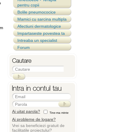
o
pentru copii
Bolile pneumococice
Mamici cu sarcina multipla
Afectiuni dermatologice
um
Impartaseste povestea ta
Intreaba un specialist
Forum
Cautare
Email
Parola
Ai uitat parola?
Tine-ma minte
Ai probleme de logare?
Vrei sa beneficiezi gratuit de
facilitatile proiectului?