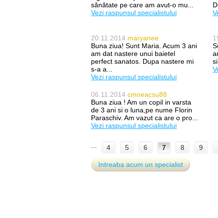
sănătate pe care am avut-o mu...
D
Vezi raspunsul specialistului
V
20.11.2014
maryanee
1
Buna ziua! Sunt Maria. Acum 3 ani
S
am dat nastere unui baietel
a
perfect sanatos. Dupa nastere mi
s
s-a a...
V
Vezi raspunsul specialistului
06.11.2014
cmneacsu88
Buna ziua ! Am un copil in varsta
de 3 ani si o luna,pe nume Florin
Paraschiv. Am vazut ca are o pro...
Vezi raspunsul specialistului
...
4
5
6
7
8
9
Intreaba acum un specialist