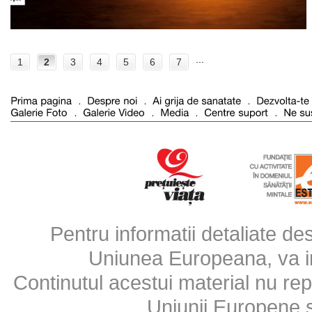
...
1
2
3
4
5
6
7
Pentru informatii detaliate d
Uniunea Europeana, va inv
Continutul acestui material nu repr
Uniunii Europene 