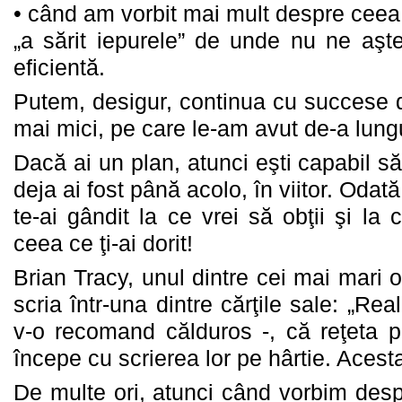
•
când am vorbit mai mult despre ceea
„a sărit iepurele” de unde nu ne aşt
eficientă.
Putem, desigur, continua cu succese d
mai mici, pe care le-am avut de-a lungu
Dacă ai un plan, atunci eşti capabil să 
deja ai fost până acolo, în viitor. Odată 
te-ai gândit la ce vrei să obţii şi la
ceea ce ţi-ai dorit!
Brian Tracy, unul dintre cei mai mari o
scria într-una dintre cărţile sale: „Rea
v-o recomand călduros -, că reţeta pe
începe cu scrierea lor pe hârtie. Acest
De multe ori, atunci când vorbim desp