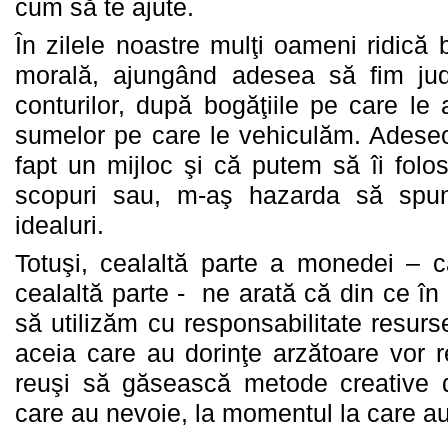
cum să te ajute.
În zilele noastre mulţi oameni ridică 
morală, ajungând adesea să fim ju
conturilor, după bogăţiile pe care l
sumelor pe care le vehiculăm. Adeseo
fapt un mijloc şi că putem să îi folo
scopuri sau, m-aş hazarda să spun
idealuri.
Totuşi, cealaltă parte a monedei – c
cealaltă parte - ne arată că din ce î
să utilizăm cu responsabilitate resurse
aceia care au dorinţe arzătoare vor r
reuşi să găsească metode creative 
care au nevoie, la momentul la care a