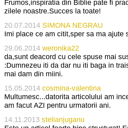
Frumos,inspiratia din Biblie pate fi prac
zilele noastre.Succes la toate!
20.07.2014
SIMONA NEGRAU
Imi place ce am citit,sper sa ma ajute
29.06.2014
weronika22
da,sunt deacord cu cele spuse mai sus
:Dumnezeu iti da dar nu iti baga in trai
mai dam din miini.
15.05.2014
cosmina-valentina
Multumesc...datorita articolului am i
am facut AZI pentru urmatorii ani.
14.11.2013
stelianjuganu