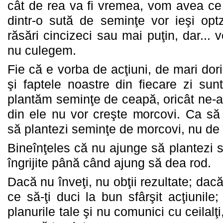
cât de rea va fi vremea, vom avea ce 
dintr-o sută de seminţe vor ieşi optz
răsări cincizeci sau mai puţin, dar... 
nu culegem.
Fie că e vorba de acţiuni, de mari dori
şi faptele noastre din fiecare zi su
plantăm seminţe de ceapă, oricât ne-a
din ele nu vor creşte morcovi. Ca să
să plantezi seminţe de morcovi, nu d
Bineînţeles că nu ajunge să plantezi s
îngrijite până când ajung să dea rod.
Dacă nu înveţi, nu obţii rezultate; dacă
ce să-ţi duci la bun sfârşit acţiunil
planurile tale şi nu comunici cu ceilalţ