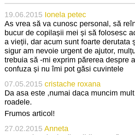
19.06.2015
Ionela petec
As vrea să va cunosc personal, să reî
bucur de copilașii mei și să folosesc a
a vieții, dar acum sunt foarte derutata 
sigur am nevoie urgent de ajutor, mul
trebuia să -mi exprim părerea despre a
confuza și nu îmi pot găsi cuvintele
07.05.2015
cristache roxana
Da asa este ,numai daca muncim mult 
roadele.
Frumos articol!
27.02.2015
Anneta