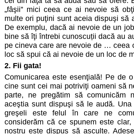
cei din faţa ta să audă sau să ofere. E
„fâşii” mici ceea ce ai nevoie să obţ
multe ori puţini sunt aceia dispuşi să a
De exemplu, dacă ai nevoie de un job 
bine să îţi întrebi cunoscuții dacă au a
pe cineva care are nevoie de … ceea ce t
loc să spui că ai nevoie de un loc de 
2.
Fii gata!
Comunicarea este esenţială! Pe de o
cine sunt cei mai potriviţi oameni să n
parte, ne pregătim să comunicăm n
aceştia sunt dispuşi să le audă. Una 
greşeli este felul în care ne com
considerăm că ce spunem este clar, s
nostru este dispus să asculte. Adese