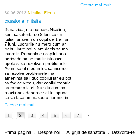
Citeste mai mult
30.06.2013
Niculina Elena
casatorie in italia
Buna ziua, ma numesc Niculina,
sunt casatorita de 9 luni cu un
italian si avem un copil de 1 an si
7 luni. Lucrurile nu merg cum ar
trebui intre noi si am decis sa ma
intorc in Romania cu copilul pt o
perioada sa se mai linisteasca
apele si sa rezolvam problemele.
Acum sotul meu in loc sa incerce
sa rezolve problemele ma
ameninta sa i duc copilul iar eu pot
sa fac ce vreau, dar copilul trebuie
sa ramana la el. Nu stiu cum sa
reactionez deoarece el tot spune
ca va face un masacru, iar mie imi
Citeste mai mult
...
1
2
3
4
5
6
7