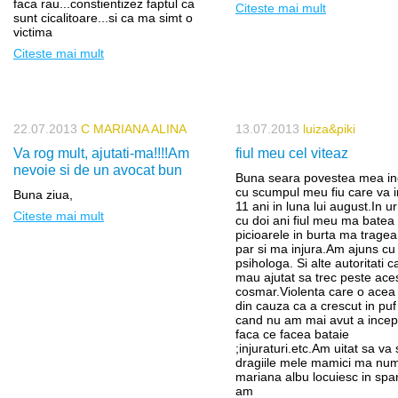
faca rau...constientizez faptul ca
Citeste mai mult
sunt cicalitoare...si ca ma simt o
victima
Citeste mai mult
22.07.2013
C MARIANA ALINA
13.07.2013
luiza&piki
Va rog mult, ajutati-ma!!!!Am
fiul meu cel viteaz
nevoie si de un avocat bun
Buna seara povestea mea i
cu scumpul meu fiu care va i
Buna ziua,
11 ani in luna lui august.In 
Citeste mai mult
cu doi ani fiul meu ma batea
picioarele in burta ma trage
par si ma injura.Am ajuns cu 
psihologa. Si alte autoritati c
mau ajutat sa trec peste ace
cosmar.Violenta care o acea
din cauza ca a crescut in puf 
cand nu am mai avut a incep
faca ce facea bataie
;injuraturi.etc.Am uitat sa va
dragiile mele mamici ma nu
mariana albu locuiesc in span
am