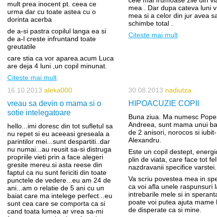
cele mai frumoase zile din vi
mult prea inocent pt. ceea ce
mea . Dar dupa cateva luni v
urma dar cu toate astea cu o
mea si a celor din jur avea s
dorinta acerba
schimbe total .
de a-si pastra copilul langa ea si
Citeste mai mult
de a-l creste infruntand toate
greutatile
care stia ca vor aparea.acum Luca
are deja 4 luni ,un copil minunat.
Citeste mai mult
16.10.2013
aleka000
30.08.2013
nadiutza
vreau sa devin o mama si o
HIPOACUZIE COPII
sotie intelegatoare
Buna ziua. Ma numesc Pope
Andreea, sunt mama unui bai
hello...imi doresc din tot sufletul sa
de 2 anisori, norocos si iubit-
nu repet si eu aceeasi greseala a
Alexandru.
parintilor mei...sunt despartiti..dar
nu numai...au reusit sa-si distruga
Este un copil destept, energic
propriile vieti prin a face alegeri
plin de viata, care face tot fe
gresite mereu.si asta reese din
nazdravanii specifice varstei.
faptul ca nu sunt fericiti din toate
Va scriu povestea mea in sp
punctele de vedere...eu am 24 de
ca voi afla unele raspunsuri l
ani...am o relatie de 5 ani cu un
intrebarile mele si in sperant
baiat care ma intelege perfect...eu
poate voi putea ajuta mame l
sunt cea care se comporta ca si
de disperate ca si mine.
cand toata lumea ar vrea sa-mi