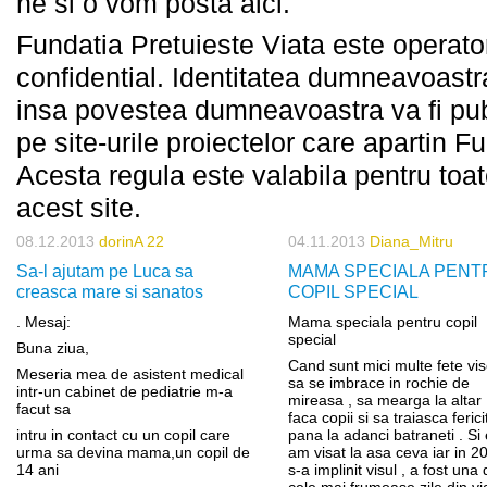
ne si o vom posta aici.
Fundatia Pretuieste Viata este operato
confidential. Identitatea dumneavoastra
insa povestea dumneavoastra va fi pub
pe site-urile proiectelor care apartin F
Acesta regula este valabila pentru toa
acest site.
08.12.2013
dorinA 22
04.11.2013
Diana_Mitru
Sa-l ajutam pe Luca sa
MAMA SPECIALA PENT
creasca mare si sanatos
COPIL SPECIAL
. Mesaj:
Mama speciala pentru copil
special
Buna ziua,
Cand sunt mici multe fete vi
Meseria mea de asistent medical
sa se imbrace in rochie de
intr-un cabinet de pediatrie m-a
mireasa , sa mearga la altar 
facut sa
faca copii si sa traiasca ferici
intru in contact cu un copil care
pana la adanci batraneti . Si
urma sa devina mama,un copil de
am visat la asa ceva iar in 2
14 ani
s-a implinit visul , a fost una 