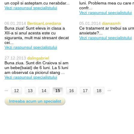
un copil si asteptam.cu nerabdar...
luni. Problema mea cu care
Vezi raspunsul specialistului
confr...
Vezi raspunsul specialistului
06.01.2014
BertisanLoredana
05.01.2014
dianasmh
Buna ziua! Sunt eleva in clasa a
Ce tratament ar trebui sa ur
XII-a si anul acesta este cu
anxietate?...
siguranta, mult mai stresant decat
Vezi raspunsul specialistului
cei...
Vezi raspunsul specialistului
27.12.2013
dalingabriel
Buna ziua. Sunt din Craiova si am
un bebe(baiat) de 6 luni. La 5 luni
am observat ca piciorul stang ...
Vezi raspunsul specialistului
...
...
12
13
14
15
16
17
18
Intreaba acum un specialist