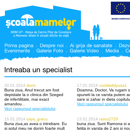
20.01.2014
dorin
17.01.2014
cooldaddyusa1
Buna ziua, Anul trecut am fost
Doamna, Doctor, Va rugam s
depistate la o clinica din Szeged
spuneti la ce varsta putem 
de infertilitate, mai exact
sare si zahar in dieta copilulu
amandou...
Vezi raspunsul specialistului
Vezi raspunsul specialistului
15.01.2014
iulya_grecu
13.01.2014
ramo2729
Buna ziua,as avea o intrebare. Eu
buna ziua. Sunt Ramona si 
si sotul meu ne dorim foarte mult
fetita in varsta de 2 ani si no